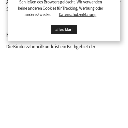
Atmosphäre an - wir finden gemeinsam die beste Lösung für
Schließen des Browsers gelöscht. Wir verwenden
keine anderen Cookies für Tracking, Werbung oder
Sie
andere Zwecke.
Datenschutzerklärung
alles klar!
Kinderzahnheilkunde
Die Kinderzahnheilkunde ist ein Fachgebiet der
Zahnmedizin, das sich speziell um die Zähne, den Mund und
den Kiefer von Kindern kümmert. Dabei geht es nicht nur um
die Behandlung von Karies oder anderen Erkrankungen,
sondern vor allem um die Vorbeugung und die Förderung
einer guten Mundgesundheit. Wir möchten, dass Ihre Kinder
gerne zu uns kommen und keine Angst vor dem Zahnarzt
haben. Deshalb bieten wir Ihnen eine kindgerechte und
spielerische Betreuung an, die auf die Bedürfnisse und die
Entwicklung Ihres Kindes abgestimmt ist. Ob es um die
ersten Milchzähne oder die bleibenden Zähne geht - wir sind
für Sie und Ihre Kinder da.