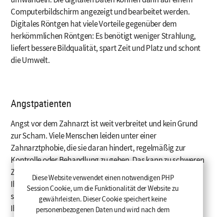
Computerbildschirm angezeigt und bearbeitet werden.
Digitales Röntgen hat viele Vorteile gegenüber dem
herkömmlichen Röntgen: Es benötigt weniger Strahlung,
liefert bessere Bildqualität, spart Zeit und Platz und schont
die Umwelt.
Angstpatienten
Angst vor dem Zahnarzt ist weit verbreitet und kein Grund
zur Scham. Viele Menschen leiden unter einer
Zahnarztphobie, die sie daran hindert, regelmäßig zur
Kontrolle oder Behandlung zu gehen. Das kann zu schweren
Zahnproblemen und noch mehr Angst führen. Wir möchten
Diese Website verwendet einen notwendigen PHP
Ihnen diese Angst nehmen und Ihnen eine angenehme und
Session Cookie, um die Funktionalität der Website zu
schmerzfreie Behandlung ermöglichen. Dafür bieten wir
gewährleisten. Dieser Cookie speichert keine
Ihnen eine einfühlsame Beratung und eine entspannte
personenbezogenen Daten und wird nach dem